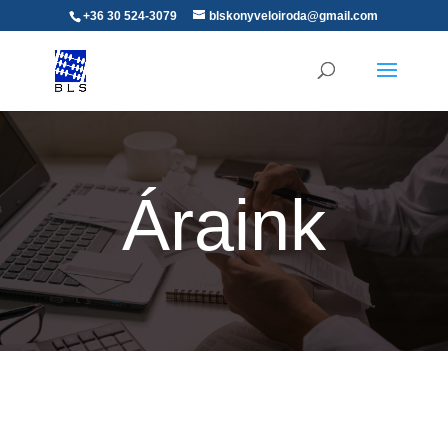
+36 30 524-3079
blskonyveloiroda@gmail.com
Áraink