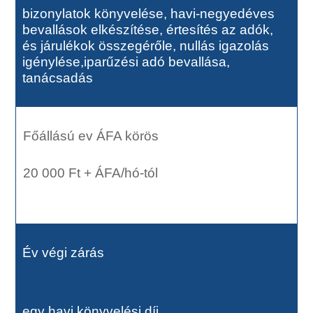
bizonylatok könyvelése, havi-negyedéves
bevallások elkészítése, értesítés az adók,
és járulékok összegérőle, nullás igazolás
igénylése,iparűzési adó bevallása,
tanácsadás
Főállású ev ÁFA körös
20 000 Ft + ÁFA/hó-tól
Év végi zárás
egy havi könyvelési díj